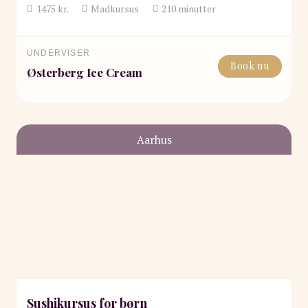
1475
kr.
Madkursus
210
minutter
UNDERVISER
Book nu
Østerberg Ice Cream
Aarhus
Sushikursus for børn