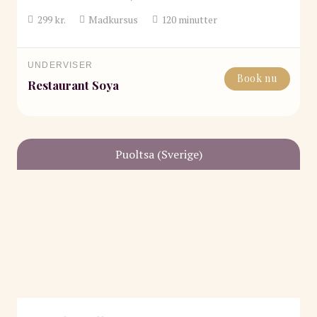
299
kr.
Madkursus
120
minutter
UNDERVISER
Book nu
Restaurant Soya
Puoltsa (Sverige)