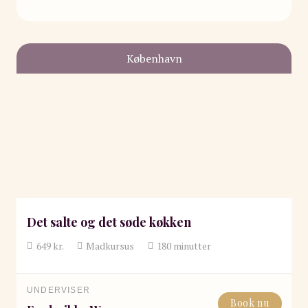
København
Det salte og det søde køkken
649
kr.
Madkursus
180
minutter
UNDERVISER
Book nu