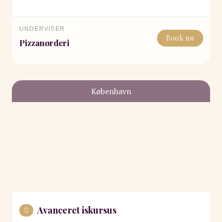
UNDERVISER
Book nu
Pizzanørderi
København
Avanceret iskursus