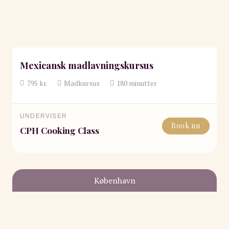
Mexicansk madlavningskursus
795
kr.
Madkursus
180
minutter
UNDERVISER
Book nu
CPH Cooking Class
København