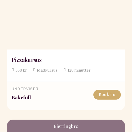
Pizzakursus
550
kr.
Madkursus
120
minutter
UNDERVISER
Book nu
Bakefull
Bjerringbro