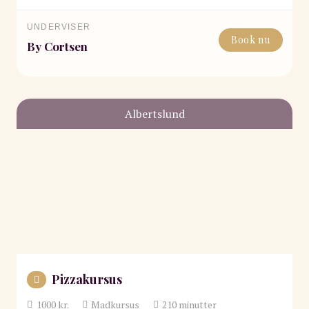
UNDERVISER
Book nu
By Cortsen
Albertslund
Pizzakursus
1000
kr.
Madkursus
210
minutter