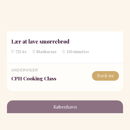
Lær at lave smørrebrød
725
kr.
Madkursus
150
minutter
UNDERVISER
Book nu
CPH Cooking Class
København