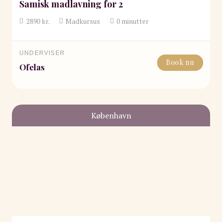
Samisk madlavning for 2
2890
kr.
Madkursus
0
minutter
UNDERVISER
Book nu
Ofelas
København