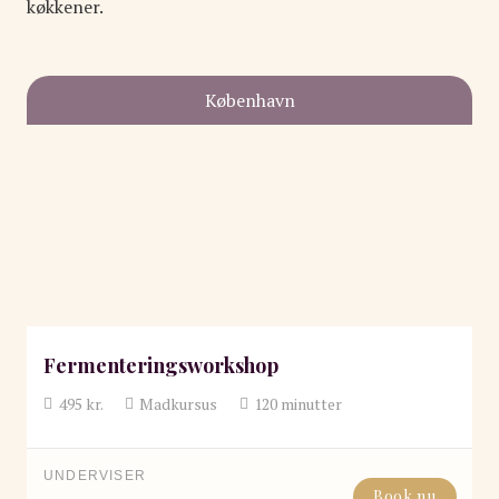
køkkener.
København
Fermenteringsworkshop
495
kr.
Madkursus
120
minutter
UNDERVISER
Book nu