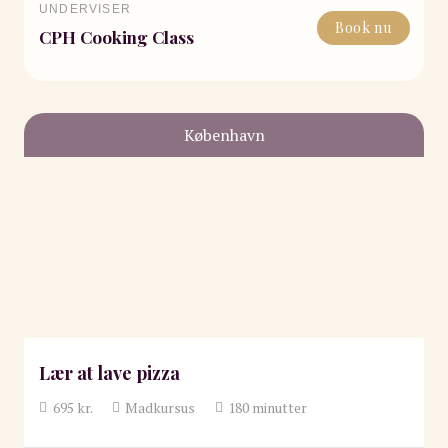
UNDERVISER
Book nu
CPH Cooking Class
København
Lær at lave pizza
695
kr.
Madkursus
180
minutter