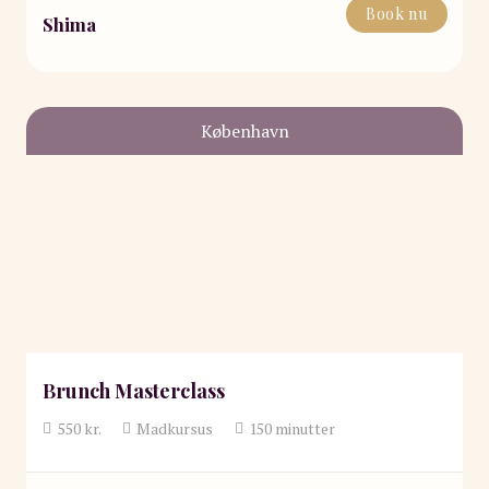
Book nu
Shima
København
Brunch Masterclass
550
kr.
Madkursus
150
minutter