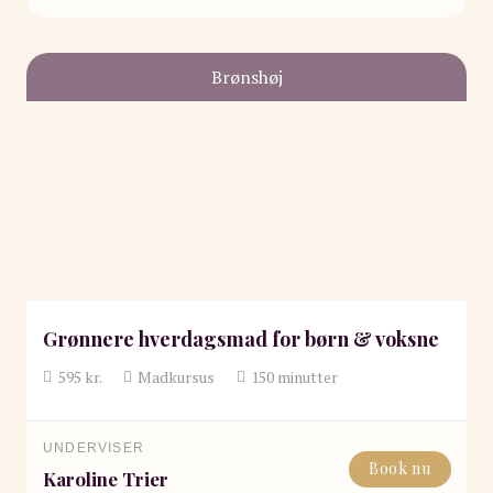
Brønshøj
Grønnere hverdagsmad for børn & voksne
595
kr.
Madkursus
150
minutter
UNDERVISER
Book nu
Karoline Trier