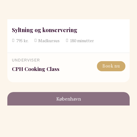
Syltning og konservering
795
kr.
Madkursus
180
minutter
UNDERVISER
Book nu
CPH Cooking Class
København