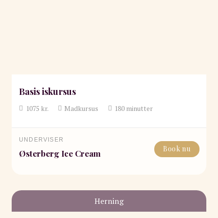
Basis iskursus
1075
kr.
Madkursus
180
minutter
UNDERVISER
Book nu
Østerberg Ice Cream
Herning