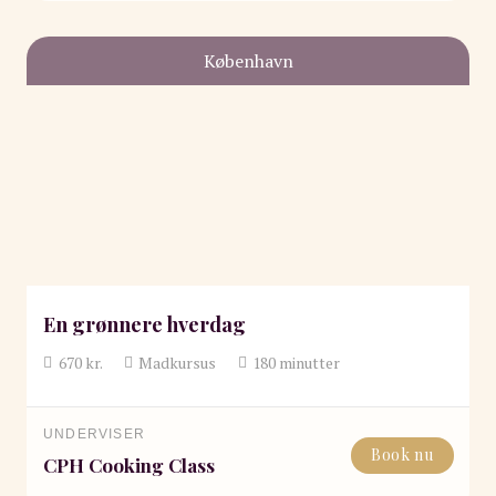
København
En grønnere hverdag
670
kr.
Madkursus
180
minutter
UNDERVISER
Book nu
CPH Cooking Class