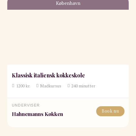
København
Klassisk italiensk kokkeskole
1200
kr.
Madkursus
240
minutter
UNDERVISER
Book nu
Hahnemanns Køkken