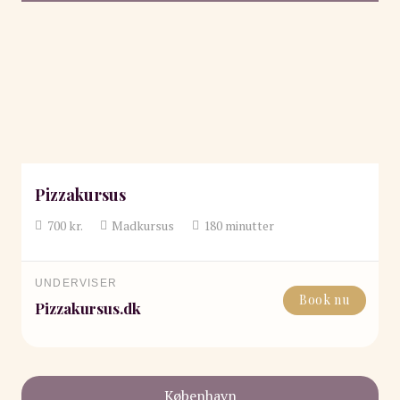
Pizzakursus
700
kr.
Madkursus
180
minutter
UNDERVISER
Book nu
Pizzakursus.dk
København