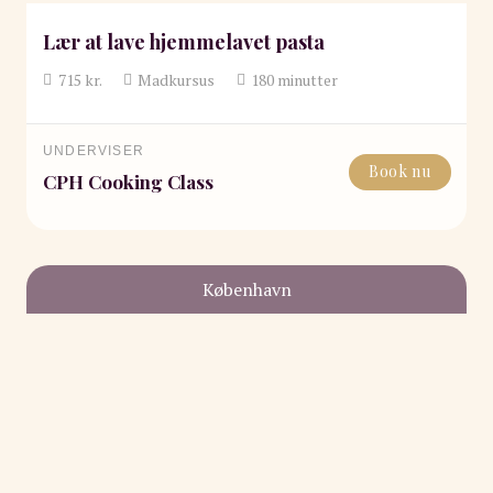
Lær at lave hjemmelavet pasta
715
kr.
Madkursus
180
minutter
UNDERVISER
Book nu
CPH Cooking Class
København