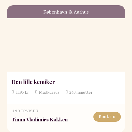
København & Aarhus
Den lille kemiker
1195
kr.
Madkursus
240
minutter
UNDERVISER
Book nu
Timm Vladimirs Køkken