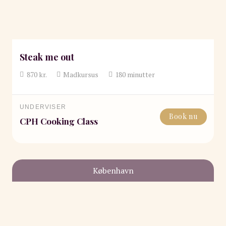
Steak me out
870
kr.
Madkursus
180
minutter
UNDERVISER
Book nu
CPH Cooking Class
København