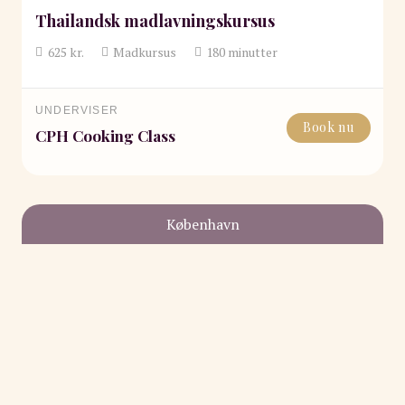
Thailandsk madlavningskursus
625
kr.
Madkursus
180
minutter
UNDERVISER
Book nu
CPH Cooking Class
København