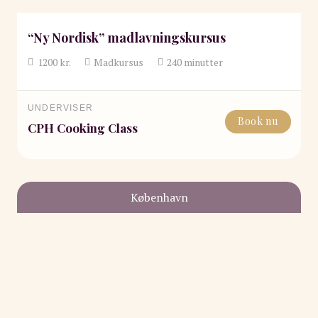
“Ny Nordisk” madlavningskursus
1200
kr.
Madkursus
240
minutter
UNDERVISER
Book nu
CPH Cooking Class
København