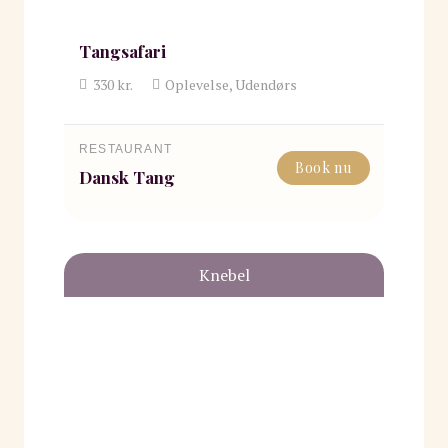
Tangsafari
330
kr.
Oplevelse, Udendørs
RESTAURANT
Book nu
Dansk Tang
Knebel