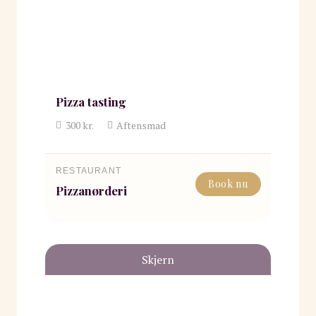
Pizza tasting
300
kr.
Aftensmad
RESTAURANT
Book nu
Pizzanørderi
Skjern