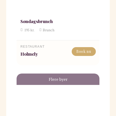
Søndagsbrunch
195
kr.
Brunch
RESTAURANT
Book nu
Holmely
Flere byer