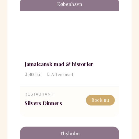
København
Jamaicansk mad & historier
400
kr.
Aftensmad
RESTAURANT
Book nu
Silvers Dinners
Thyholm