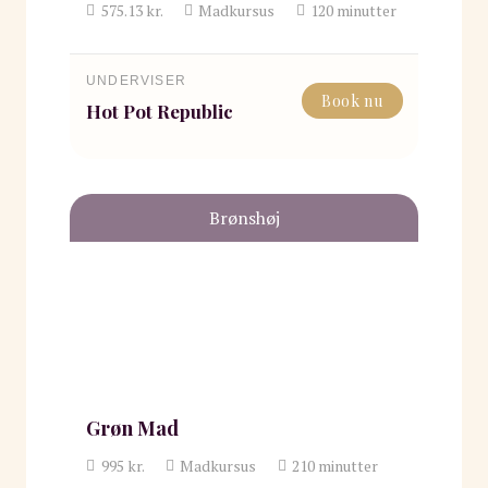
575.13
kr.
Madkursus
120
minutter
UNDERVISER
Book nu
Hot Pot Republic
Brønshøj
Grøn Mad
995
kr.
Madkursus
210
minutter