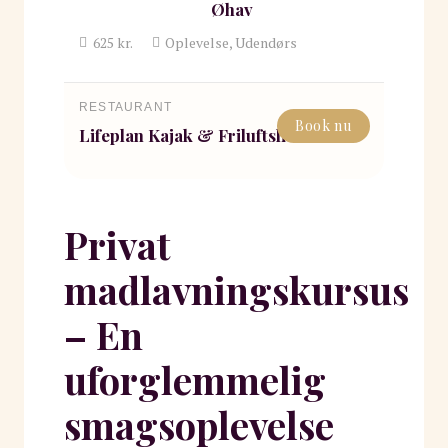
Øhav
625
kr.
Oplevelse, Udendørs
RESTAURANT
Book nu
Lifeplan Kajak & Friluftsliv
Privat
madlavningskursus
– En
uforglemmelig
smagsoplevelse