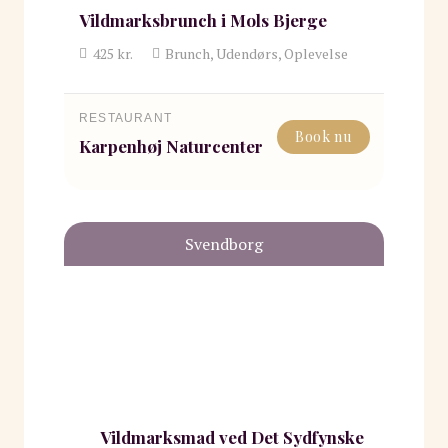
Vildmarksbrunch i Mols Bjerge
425
kr.
Brunch, Udendørs, Oplevelse
RESTAURANT
Book nu
Karpenhøj Naturcenter
Svendborg
Vildmarksmad ved Det Sydfynske