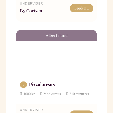
UNDERVISER
Book nu
By Cortsen
Albertslund
Pizzakursus
1000
kr.
Madkursus
210
minutter
UNDERVISER