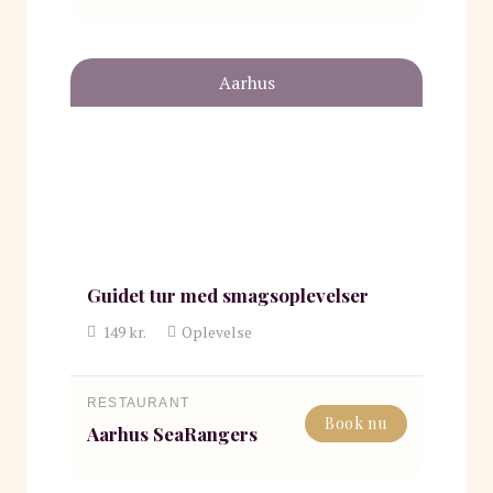
Aarhus
Guidet tur med smagsoplevelser
149
kr.
Oplevelse
RESTAURANT
Book nu
Aarhus SeaRangers