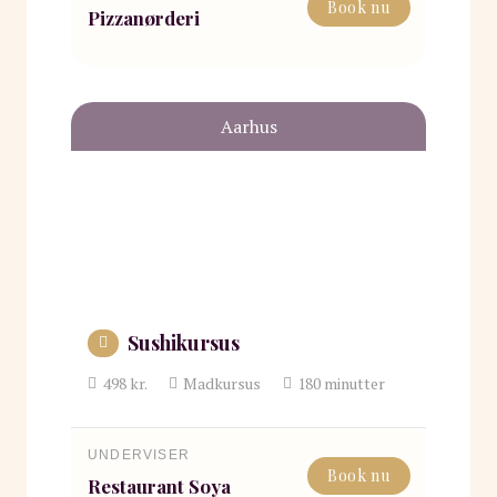
Book nu
Pizzanørderi
Aarhus
Sushikursus
498
kr.
Madkursus
180
minutter
UNDERVISER
Book nu
Restaurant Soya