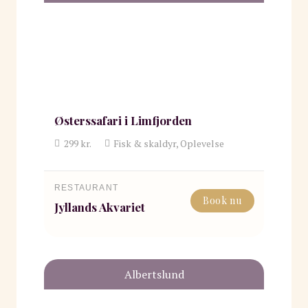
Østerssafari i Limfjorden
299
kr.
Fisk & skaldyr, Oplevelse
RESTAURANT
Book nu
Jyllands Akvariet
Albertslund