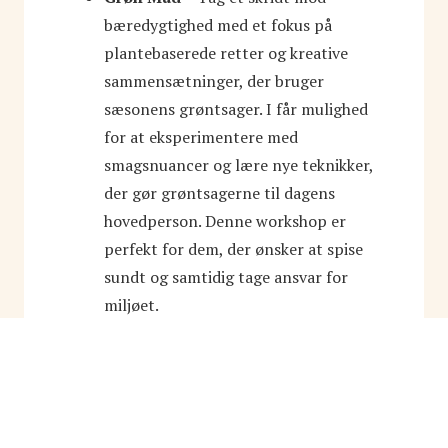
bæredygtighed med et fokus på
plantebaserede retter og kreative
sammensætninger, der bruger
sæsonens grøntsager. I får mulighed
for at eksperimentere med
smagsnuancer og lære nye teknikker,
der gør grøntsagerne til dagens
hovedperson. Denne workshop er
perfekt for dem, der ønsker at spise
sundt og samtidig tage ansvar for
miljøet.
Hotdog Kursus
– Vi giver den
klassiske hotdog et gourmet-twist! I
lærer at lave jeres egne pølser fra
bunden, bage lækre brioche-brød og