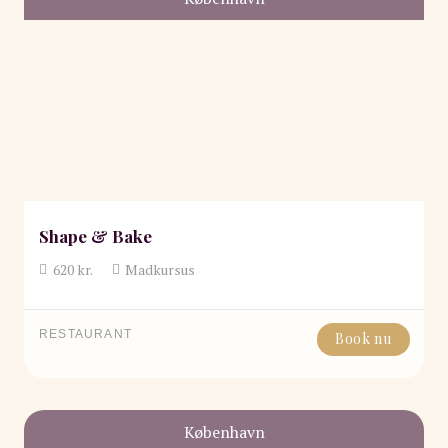
Shape & Bake
620
kr.
Madkursus
RESTAURANT
Book nu
København