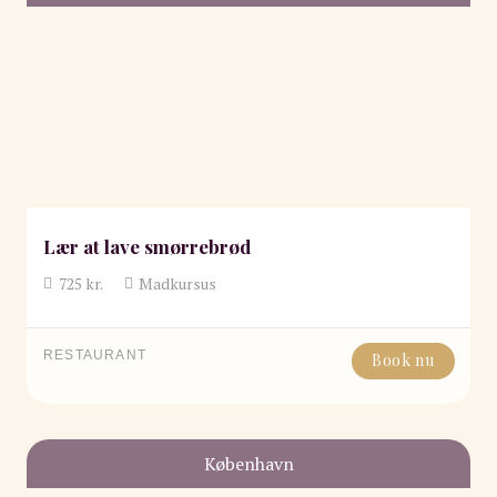
Lær at lave smørrebrød
725
kr.
Madkursus
RESTAURANT
Book nu
København