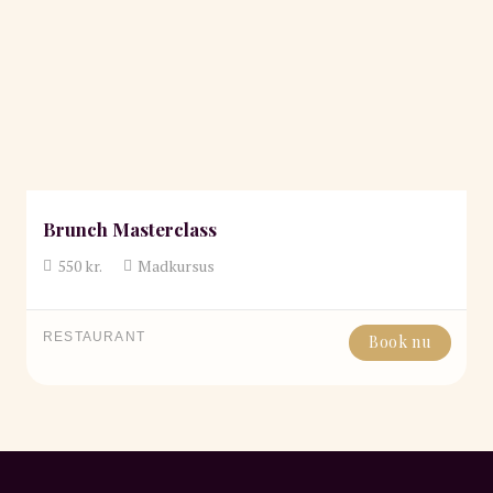
Brunch Masterclass
550
kr.
Madkursus
RESTAURANT
Book nu