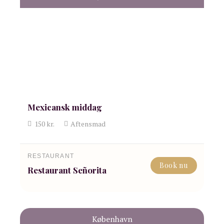
Mexicansk middag
150
kr.
Aftensmad
RESTAURANT
Book nu
Restaurant Señorita
København