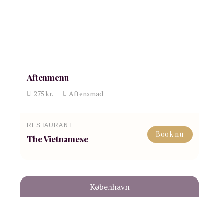
Aftenmenu
275
kr.
Aftensmad
RESTAURANT
Book nu
The Vietnamese
København