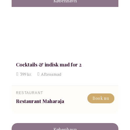
København
Cocktails & indisk mad for 2
399
kr.
Aftensmad
RESTAURANT
Book nu
Restaurant Maharaja
København