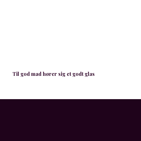
Til god mad hører sig et godt glas
Hv
d