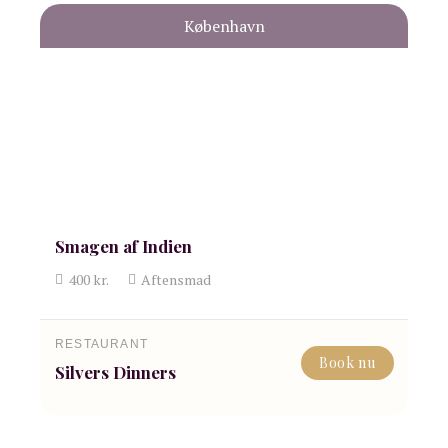
København
Smagen af Indien
400
kr.
Aftensmad
RESTAURANT
Book nu
Silvers Dinners