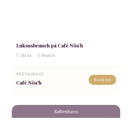
Luksusbrunch på Café Nöa’h
281
kr.
Brunch
RESTAURANT
Book nu
Café Nöa'h
København