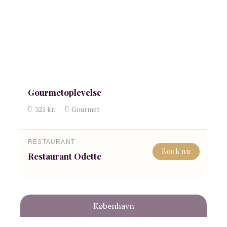
Gourmetoplevelse
325
kr.
Gourmet
RESTAURANT
Book nu
Restaurant Odette
København