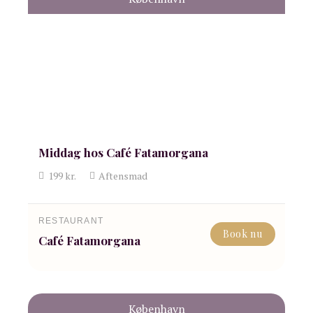
Middag hos Café Fatamorgana
199
kr.
Aftensmad
RESTAURANT
Book nu
Café Fatamorgana
København