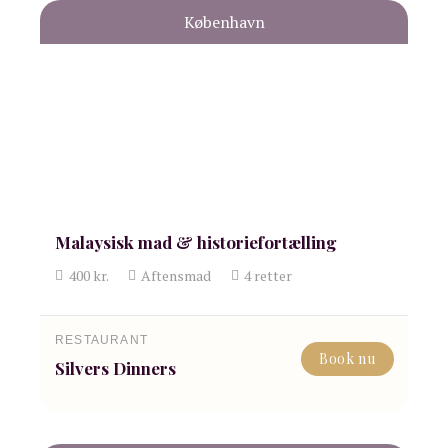
København
Malaysisk mad & historiefortælling
400
kr.
Aftensmad
4
retter
RESTAURANT
Book nu
Silvers Dinners