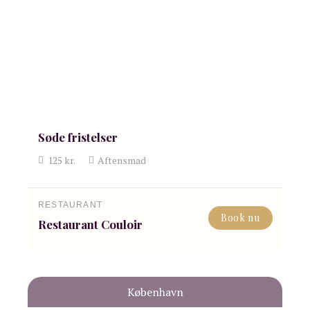
Søde fristelser
125
kr.
Aftensmad
RESTAURANT
Book nu
Restaurant Couloir
København