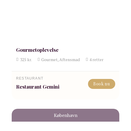
Gourmetoplevelse
325
kr.
Gourmet, Aftensmad
4
retter
RESTAURANT
Book nu
Restaurant Gemini
København