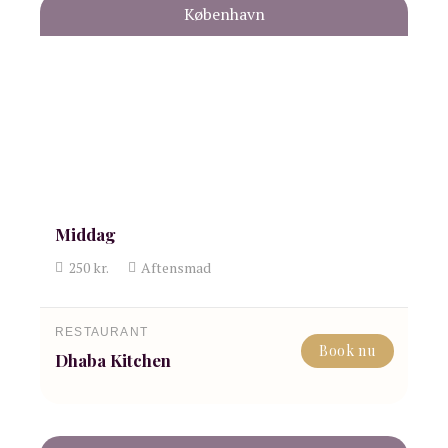
København
Middag
250
kr.
Aftensmad
RESTAURANT
Book nu
Dhaba Kitchen