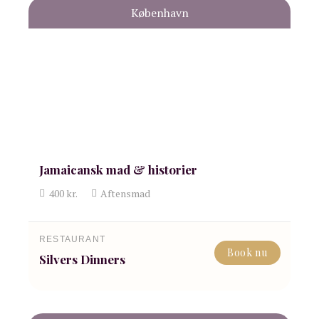
København
Jamaicansk mad & historier
400
kr.
Aftensmad
RESTAURANT
Book nu
Silvers Dinners