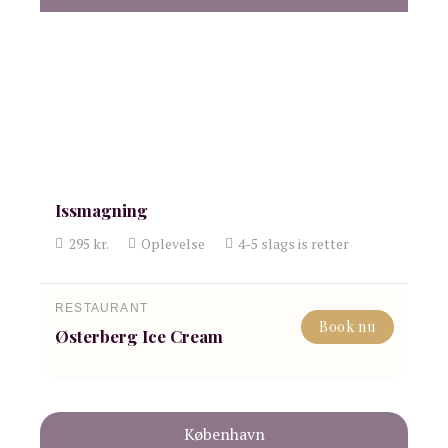
Issmagning
295
kr.
Oplevelse
4-5 slags is
retter
RESTAURANT
Book nu
Østerberg Ice Cream
København