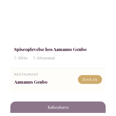
Spiseoplevelse hos Aamanns Genbo
250
kr.
Aftensmad
RESTAURANT
Book nu
Aamanns Genbo
København