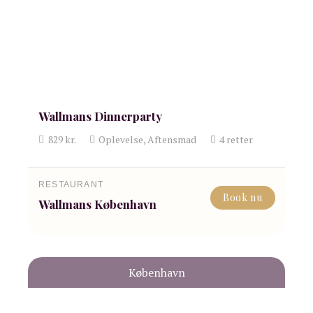
Wallmans Dinnerparty
829
kr.
Oplevelse, Aftensmad
4
retter
RESTAURANT
Book nu
Wallmans København
København