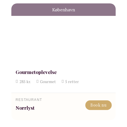
København
Gourmetoplevelse
285
kr.
Gourmet
5
retter
RESTAURANT
Book nu
Norrlyst