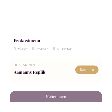
Frokostmenu
250
kr.
Frokost
3-6
retter
RESTAURANT
Book nu
Aamanns Replik
København