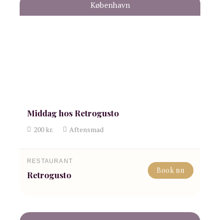
København
Middag hos Retrogusto
200
kr.
Aftensmad
RESTAURANT
Book nu
Retrogusto