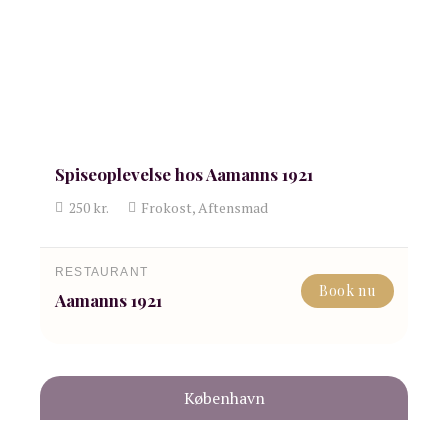
Spiseoplevelse hos Aamanns 1921
250
kr.
Frokost, Aftensmad
RESTAURANT
Book nu
Aamanns 1921
København