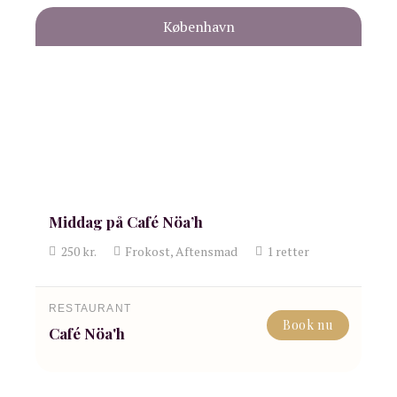
København
Middag på Café Nöa’h
250
kr.
Frokost, Aftensmad
1
retter
RESTAURANT
Book nu
Café Nöa'h