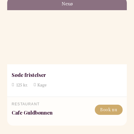
Nexø
Søde fristelser
125
kr.
Kage
RESTAURANT
Book nu
Cafe Guldbønnen