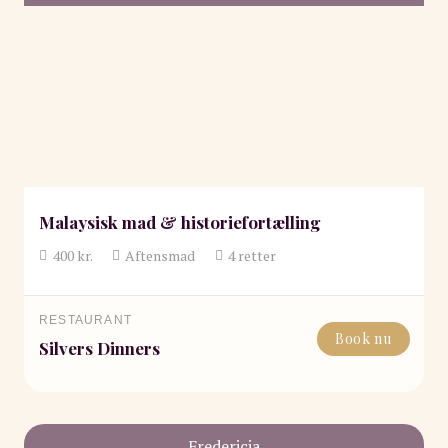
Malaysisk mad & historiefortælling
400
kr.
Aftensmad
4
retter
RESTAURANT
Book nu
Silvers Dinners
Fredericia