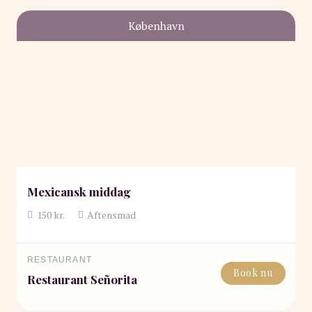
København
Mexicansk middag
150
kr.
Aftensmad
RESTAURANT
Book nu
Restaurant Señorita