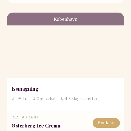
København
Issmagning
295
kr.
Oplevelse
4-5 slags is
retter
RESTAURANT
Book nu
Østerberg Ice Cream