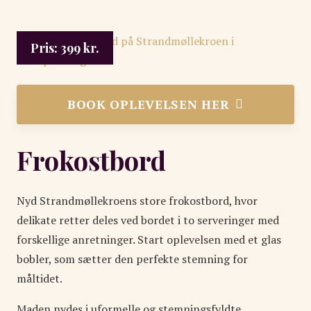
Pris:
399
kr.
BOOK OPLEVELSEN HER
Frokostbord
Nyd Strandmøllekroens store frokostbord, hvor
delikate retter deles ved bordet i to serveringer med
forskellige anretninger. Start oplevelsen med et glas
bobler, som sætter den perfekte stemning for
måltidet.
Maden nydes i uformelle og stemningsfyldte