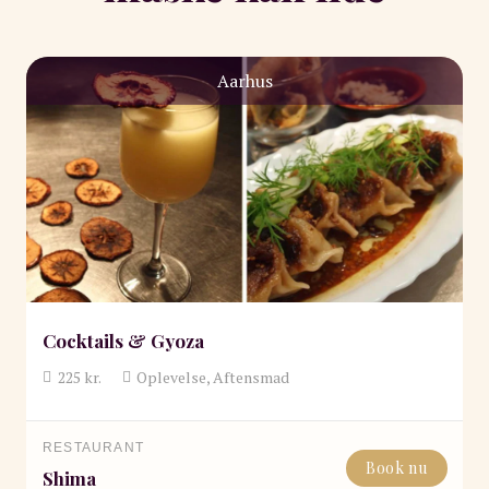
Aarhus
Cocktails & Gyoza
225
kr.
Oplevelse, Aftensmad
RESTAURANT
Book nu
Shima