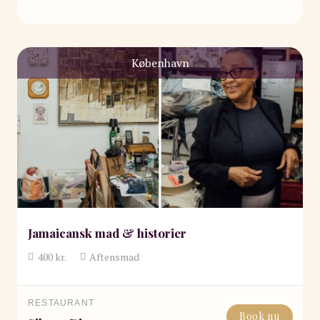
København
Jamaicansk mad & historier
400
kr.
Aftensmad
RESTAURANT
Book nu