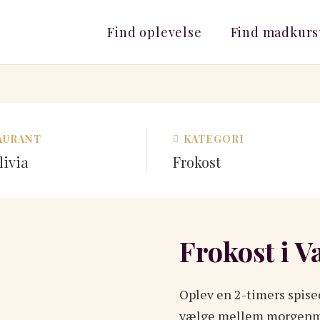
Find oplevelse
Find madkurs
AURANT
KATEGORI
livia
Frokost
Frokost i V
Oplev en 2-timers spiseo
vælge mellem morgenmad