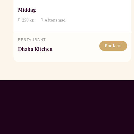
Middag
250
kr.
Aftensmad
RESTAURANT
Book nu
Dhaba Kitchen