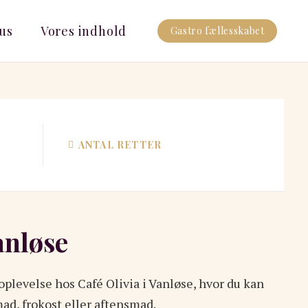
us
Vores indhold
Gastro fællesskabet
ANTAL RETTER
anløse
plevelse hos Café Olivia i Vanløse, hvor du kan
, frokost eller aftensmad.