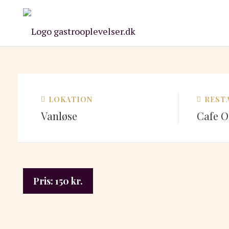
LOKATION
REST
Vanløse
Cafe O
Pris:
150
kr.