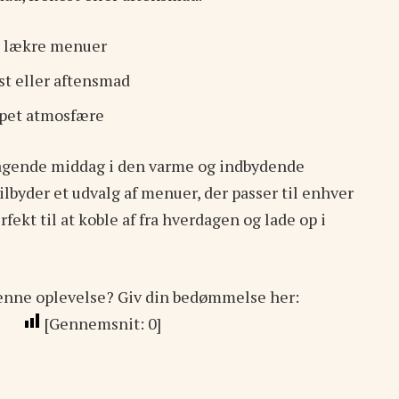
e lækre menuer
t eller aftensmad
ppet atmosfære
magende middag i den varme og indbydende
ilbyder et udvalg af menuer, der passer til enhver
fekt til at koble af fra hverdagen og lade op i
enne oplevelse? Giv din bedømmelse her:
[Gennemsnit:
0
]