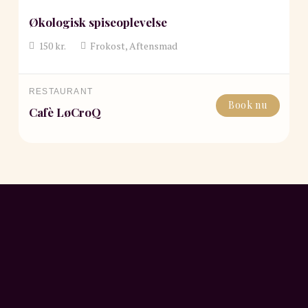
Økologisk spiseoplevelse
150
kr.
Frokost, Aftensmad
RESTAURANT
Book nu
Cafè LøCroQ