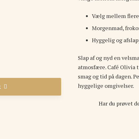
Vælg mellem fler
Morgenmad, frokos
Hyggelig og afsla
Slap af og nyd en vels
atmosfære. Café Olivia t
smag og tid på dagen. Per
hyggelige omgivelser.
R
Har du prøvet d