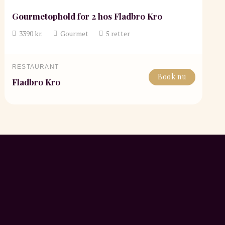
Gourmetophold for 2 hos Fladbro Kro
3390
kr.
Gourmet
5
retter
RESTAURANT
Book nu
Fladbro Kro