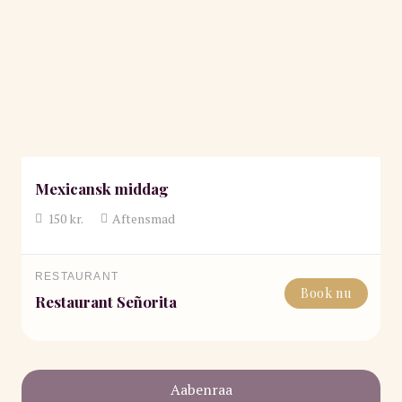
Mexicansk middag
150
kr.
Aftensmad
RESTAURANT
Book nu
Restaurant Señorita
Aabenraa