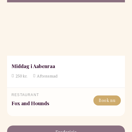
Middag i Aabenraa
250
kr.
Aftensmad
RESTAURANT
Book nu
Fox and Hounds
Fredericia