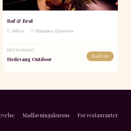
Bøf & Brøl
1495
kr.
Udendørs, Oplevelse
RESTAURANT
Book nu
Hedevang Outdoor
evelse
Madlavningskursus
For restauranter