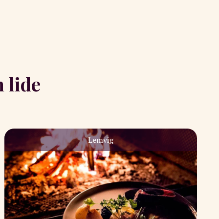
 lide
Lemvig