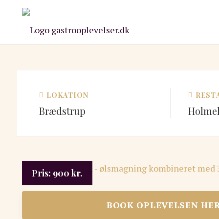
LOKATION
REST
Brædstrup
Holme
Pris:
900
kr.
BOOK OPLEVELSEN HE