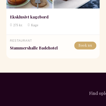
Eksklusivt kagebord
275
kr.
Kage
RESTAURANT
Book nu
Stammershalle Badehotel
Find opl