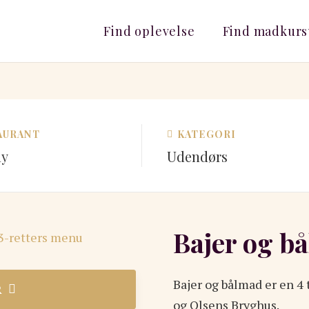
Find oplevelse
Find madkurs
AURANT
KATEGORI
ly
Udendørs
Bajer og b
Bajer og bålmad er en 4
R
og Olsens Bryghus.