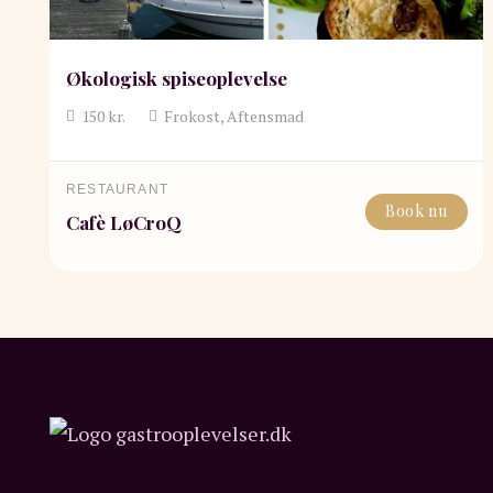
Økologisk spiseoplevelse
150
kr.
Frokost, Aftensmad
RESTAURANT
Book nu
Cafè LøCroQ