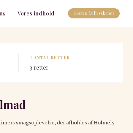
us
Vores indhold
Gastro fællesskabet
ANTAL RETTER
3
retter
ålmad
 timers smagsoplevelse, der afholdes af Holmely